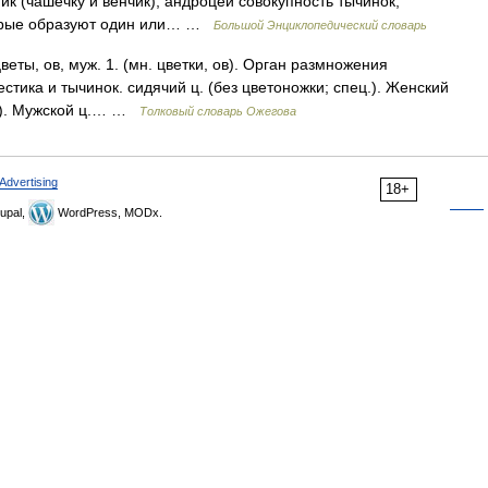
ик (чашечку и венчик), андроцей совокупность тычинок,
оторые образуют один или… …
Большой Энциклопедический словарь
веты, ов, муж. 1. (мн. цветки, ов). Орган размножения
естика и тычинок. сидячий ц. (без цветоножки; спец.). Женский
ц.). Мужской ц.… …
Толковый словарь Ожегова
Advertising
18+
upal,
WordPress, MODx.