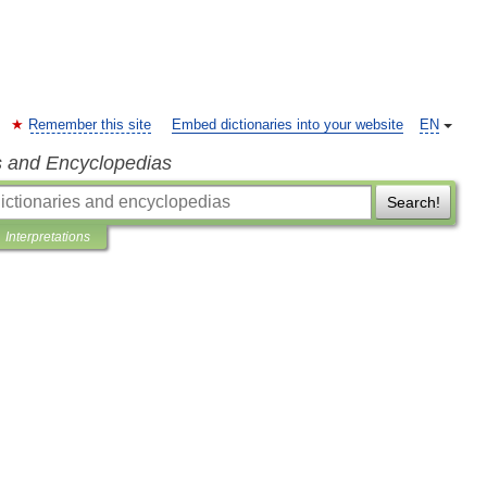
Remember this site
Embed dictionaries into your website
EN
s and Encyclopedias
Search!
Interpretations