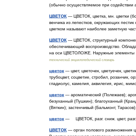
(обычно осуществляемое при содействи
ЦВЕТОК
— ЦВЕТОК, цветка, мн. цветки (бо
венчика из лепестков, окружающих пестик
цветком называют наиболее заметную ча
ЦВЕТОК
— ЦВЕТОК, структурный компоне
обеспечивающий воспроизводство. Облада
на оси ЦВЕТОЛОЖЕ. Наружные элементы 
технический энциклопедический словарь
цветок
— цвет, цветочек, цветуечек, цвети
трубоцвет, соцветие, стробил, розанчик, о
гладиолус, камелия, аквилегия, ирис, м
цветок
— ароматический (Полежаев); аром
безуханный (Пушкин); благоуханный (Кранд
(Вяткин); застенчивый (Бальмонт, Тарас
цветок
— ЦВЕТОК, разг. сниж. цвет, разг
ЦВЕТОК
— орган полового размножения ц