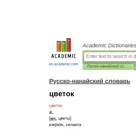
Academic Dictionarie
en-academic.com
Русско-нанайский словарь
Русско-нанайский словарь
цветок
цветок
ж
.
[
мн
.
цветы
]
кэкӯкэ̄н
,
силакта