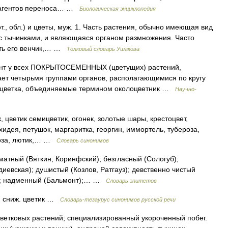
и агентов переноса… …
Биологическая энциклопедия
т., обл.) и цветы, муж. 1. Часть растения, обычно имеющая вид
 с тычинками, и являющаяся органом размножения. Часто
сть его венчик,… …
Толковый словарь Ушакова
нт у всех ПОКРЫТОСЕМЕННЫХ (цветущих) растений,
ет четырьмя группами органов, располагающимися по кругу
цветка, объединяемые термином околоцветник …
Научно-
к, цветик семицветик, огонек, золотые шары, крестоцвет,
рхидея, петушок, маргаритка, георгин, иммортель, тубероза,
имоза, лютик,… …
Словарь синонимов
атный (Вяткин, Коринфский); безгласный (Сологуб);
иевская); душистый (Козлов, Ратгауз); девственно чистый
ов); надменный (Бальмонт);… …
Словарь эпитетов
. сниж. цветик …
Словарь-тезаурус синонимов русской речи
ветковых растений; специализированный укороченный побег.