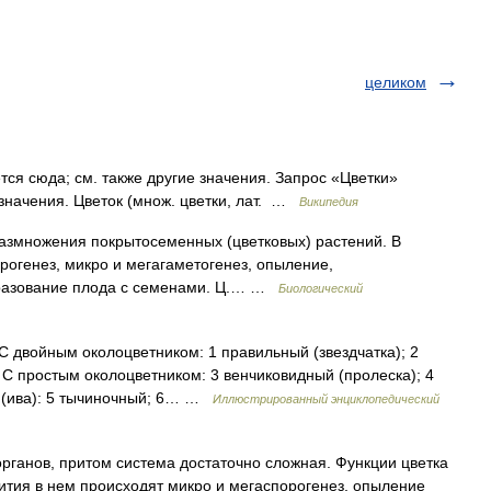
целиком
я сюда; см. также другие значения. Запрос «Цветки»
 значения. Цветок (множ. цветки, лат. …
Википедия
н размножения покрытосеменных (цветковых) растений. В
рогенез, микро и мегагаметогенез, опыление,
бразование плода с семенами. Ц.… …
Биологический
С двойным околоцветником: 1 правильный (звездчатка); 2
 С простым околоцветником: 3 венчиковидный (пролеска); 4
а (ива): 5 тычиночный; 6… …
Иллюстрированный энциклопедический
нов, притом система достаточно сложная. Функции цветка
вития в нем происходят микро и мегаспорогенез, опыление