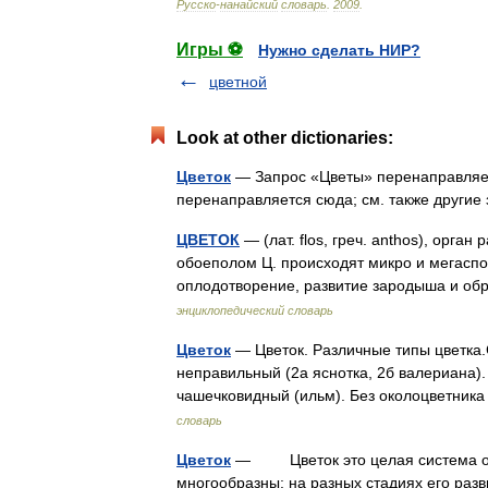
Русско
-
нанайский
словарь
.
2009
.
Игры ⚽
Нужно сделать НИР?
цветной
Look at other dictionaries:
Цветок
— Запрос «Цветы» перенаправляетс
перенаправляется сюда; см. также другие
ЦВЕТОК
— (лат. flos, греч. anthos), орга
обоеполом Ц. происходят микро и мегаспо
оплодотворение, развитие зародыша и о
энциклопедический словарь
Цветок
— Цветок. Различные типы цветка.
неправильный (2а яснотка, 2б валериана).
чашечковидный (ильм). Без околоцветник
словарь
Цветок
— Цветок это целая система орга
многообразны: на разных стадиях его раз