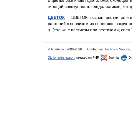
В цветке различают цветоложе, околоцветн
гинецей совокупность плодолистиков, к
ЦВЕТОК
— ЦВЕТОК, тка, мн. цветки, ов и ц
растений с венчиком из лепестков вокруг п
ц. (только с пестиком или пестиками; спе
© Academic, 2000-2026
Contact us:
Technical Support
,
Dictionaries export
, created on PHP,
Joomla,
Dr